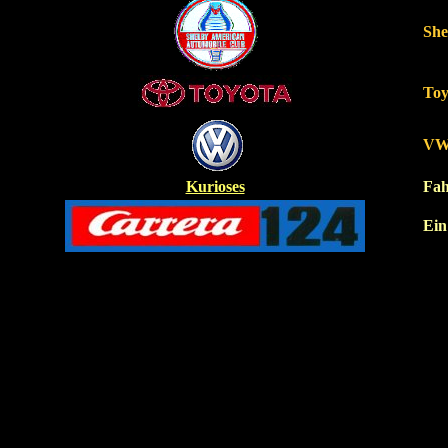
She
Toy
V
Kurioses
Fah
Ein