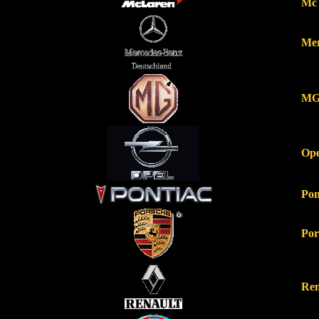
Mc
Me
M
Ope
Pon
Por
Ren