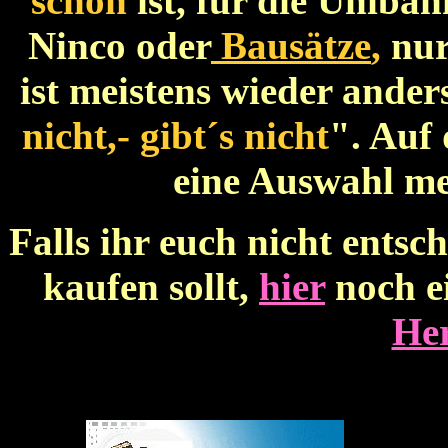
schön
ist, für die Uniba
Ninco oder
Bausätze
,
nur
ist meistens wieder anders
nicht,- gibt´s nicht
". Auf 
eine Auswahl m
Falls ihr euch nicht ents
kaufen sollt,
hier
noch ei
Her