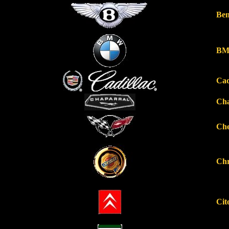
Ben
B
Cad
Cha
Ch
Chr
Cit