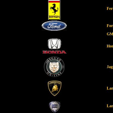
Fer
Fo
G
Ho
Jag
Lam
Lan